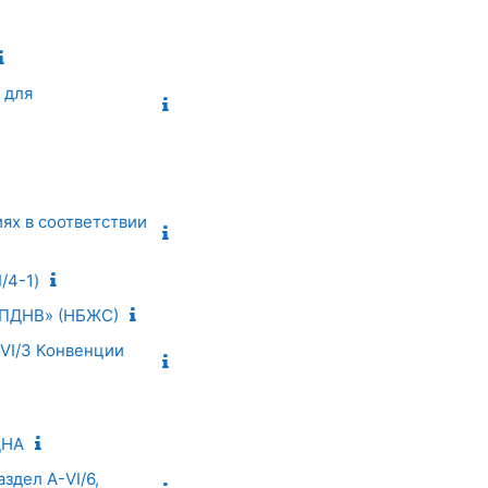
 для
ях в соответствии
/4-1)
а ПДНВ» (НБЖС)
I/3 Конвенции
ДНА
здел А-VI/6,